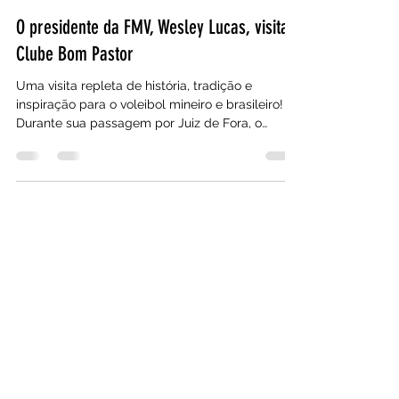
Federação Mineira de Vôlei
9 de jun.
2 min de leitura
O presidente da FMV, Wesley Lucas, visita o
Clube Bom Pastor
Uma visita repleta de história, tradição e
inspiração para o voleibol mineiro e brasileiro!
Durante sua passagem por Juiz de Fora, o
presidente da FMV teve a honra de conhecer o
tradicional Clube Bom Pastor, uma instituição
que há décadas contribui para o
desenvolvimento do esporte e para a formação
de grandes atletas. A história do clube começou
em 1953, quando moradores do então recém-
formado Bairro Bom Pastor sonharam com um
espaço de convivência para suas famílias. Entre