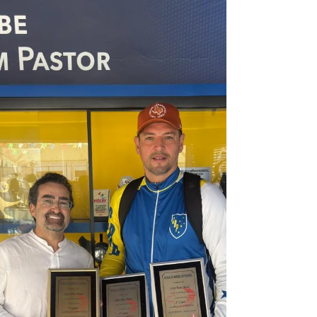
quinta-feira (25), representantes das equipes
Araguari Vôlei EVA, Itabirito Pro Esporte, JF Vôlei,
Minas Tênis Clube, Nova Serrana, Olympico Club
e Sada Cruzeiro para uma reunião voltada ao
fortalecimento das categorias de base do
voleibol mineiro. O encontro teve como pauta
principal o desenvolvimento