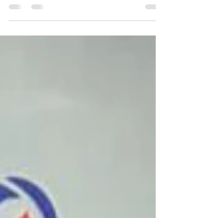
2026 A Federação Mineira de Voleibol (FMV)
abriu o período de inscrições para os clubes
interessados em sediar etapas do Campeonato
Mineiro de Base 2026, principal torneio de
formação do voleibol mineiro e celeiro de jovens
atletas dos grandes clubes do estado, que
representam Minas Gerais em competições
nacionais. O campeonato é disputado nos
naipes masculino e feminino, com cinco
categoria