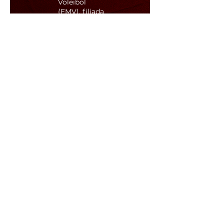
Voleibol
(FMV), filiada
a
Confederação
Brasileira de
Voleibol –
CBV, é uma
sociedade
civil, sem fins
econômicos,
de âmbito
Estadual,
fundada na
cidade de
Belo
Horizonte em
23 de abril de
1941, pelas
associações:
Minas Tênis
Clube,
Sociedade