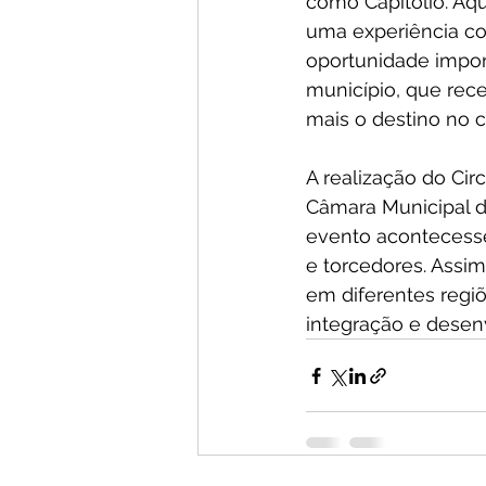
como Capitólio. Aqu
uma experiência co
oportunidade impor
município, que rec
mais o destino no c
A realização do Cir
Câmara Municipal da
evento acontecesse
e torcedores. Assi
em diferentes regi
integração e desen