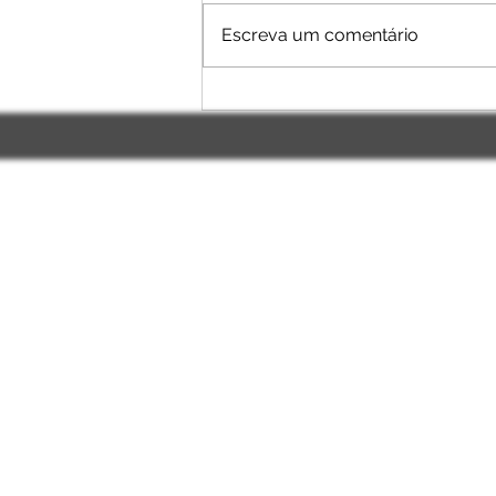
Escreva um comentário
Estão abertas as inscrições para
sediamento do Campeonato Mineiro de
Base