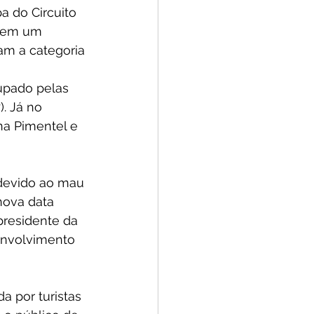
a do Circuito 
e em um 
am a categoria 
upado pelas 
. Já no 
na Pimentel e 
 devido ao mau 
nova data 
presidente da 
envolvimento 
a por turistas 