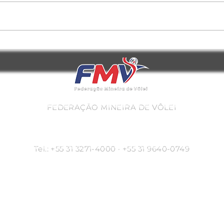
FMV reúne clubes para discutir o
O pres
fortalecimento das categorias de base do
visita
voleibol mineiro
FEDERAÇÃO MINEIRA DE VÔLEI
AVENIDA OLEGÁRIO MACIEL, 311 / SALA 201
CEP: 30180-110 - BELO HORIZONTE, MG/BRASIL
Tel.: +55 31 3271-4000 · +55 31 9640-0749
Horário de Funcionamento
Segunda a Sexta
10:00 às 18:00