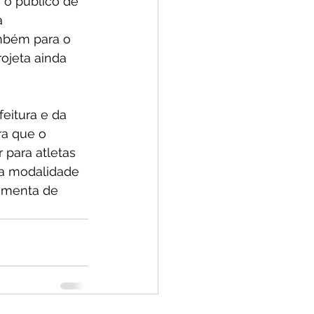
 o público de 
a 
ambém para o 
ojeta ainda 
eitura e da 
ra que o 
para atletas 
 a modalidade 
amenta de 