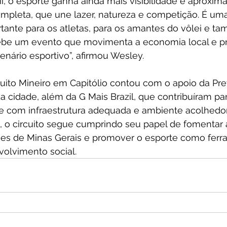
i, o esporte ganha ainda mais visibilidade e aproxima
mpleta, que une lazer, natureza e competição. É um
tante para os atletas, para os amantes do vôlei e t
ebe um evento que movimenta a economia local e pr
enário esportivo”, afirmou Wesley.
cuito Mineiro em Capitólio contou com o apoio da Pref
 cidade, além da G Mais Brazil, que contribuíram pa
 com infraestrutura adequada e ambiente acolhedor 
m, o circuito segue cumprindo seu papel de fomentar
ões de Minas Gerais e promover o esporte como ferr
volvimento social.